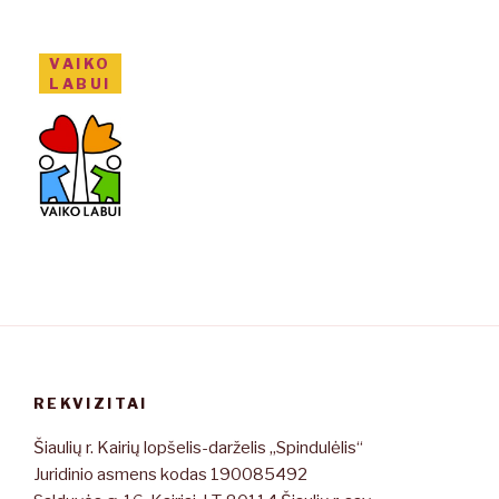
VAIKO
LABUI
REKVIZITAI
Šiaulių r. Kairių lopšelis-darželis „Spindulėlis“
Juridinio asmens kodas 190085492