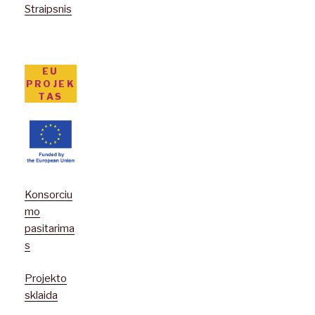
Straipsnis
EU
PROJEK
TAS
Konsorciu
mo
pasitarima
s
Projekto
sklaida