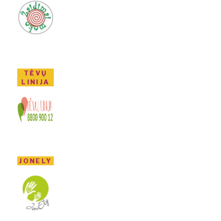
TĖVŲ
LINIJA
JONELY