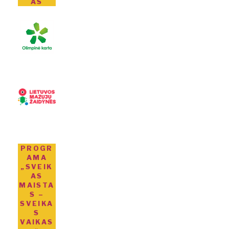
AS
PROGR
AMA
„SVEIK
AS
MAISTA
S –
SVEIKA
S
VAIKAS