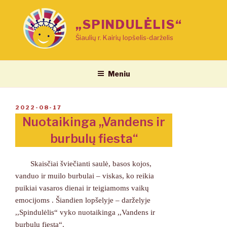
Eiti
prie
„SPINDULĖLIS“
turinio
Šiaulių r. Kairių lopšelis-darželis
Meniu
PASKELBTA
2022-08-17
Nuotaikinga ,,Vandens ir
burbulų fiesta“
Skaisčiai šviečianti saulė, basos kojos,
vanduo ir muilo burbulai – viskas, ko reikia
puikiai vasaros dienai ir teigiamoms vaikų
emocijoms . Šiandien lopšelyje – darželyje
,,Spindulėlis“ vyko nuotaikinga ,,Vandens ir
burbulų fiesta“.