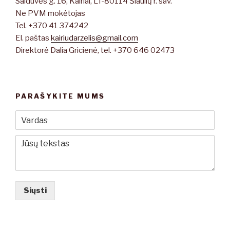
Salduvės g. 16, Kairiai, LT-80114 Šiaulių r. sav.
Ne PVM mokėtojas
Tel. +370 41 374242
El. paštas
kairiudarzelis@gmail.com
Direktorė Dalia Gricienė, tel. +370 646 02473
PARAŠYKITE MUMS
Siųsti