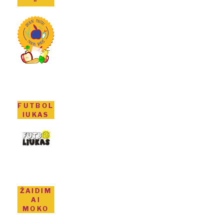
“
FUTBOL
IUKAS
ŽAIDIM
AI
MOKO