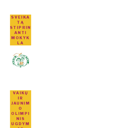
SVEIKA
TĄ
STIPRIN
ANTI
MOKYK
LA
VAIKŲ
IR
JAUNIM
O
OLIMPI
NIS
UGDYM