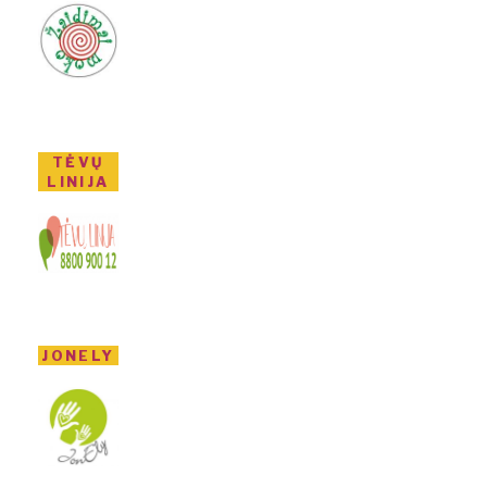
TĖVŲ
LINIJA
JONELY