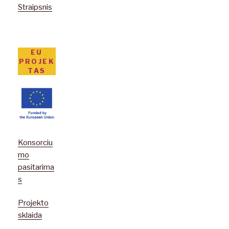
Straipsnis
EU
PROJEK
TAS
Konsorciu
mo
pasitarima
s
Projekto
sklaida