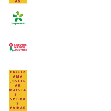
AS
PROGR
AMA
„SVEIK
AS
MAISTA
S –
SVEIKA
S
VAIKAS