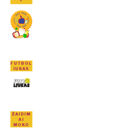
“
FUTBOL
IUKAS
ŽAIDIM
AI
MOKO