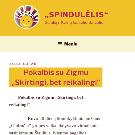
Eiti
prie
„SPINDULĖLIS“
turinio
Šiaulių r. Kairių lopšelis-darželis
Meniu
PASKELBTA
2023-03-20
Pokalbis su Zigmu
,,Skirtingi, bet reikalingi“
Pokalbis su Zigmu ,,Skirtingi, bet
reikalingi“
Kovo 20 dieną ikimokyklinio amžiaus
„Gudručių” grupės vaikai dalyvavo virtualiame
susitikime su Šiaulių r. švietimo pagalbos