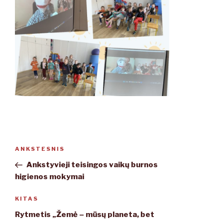
Navigacija
ANKSTESNIS
Ankstesnis
tarp
įrašas
Ankstyvieji teisingos vaikų burnos
įrašų
higienos mokymai
KITAS
Kitas
įrašas
Rytmetis „Žemė – mūsų planeta, bet