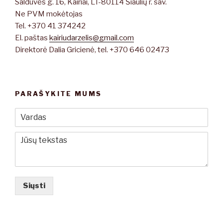
Salduvės g. 16, Kairiai, LT-80114 Šiaulių r. sav.
Ne PVM mokėtojas
Tel. +370 41 374242
El. paštas
kairiudarzelis@gmail.com
Direktorė Dalia Gricienė, tel. +370 646 02473
PARAŠYKITE MUMS
Siųsti