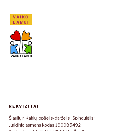
VAIKO
LABUI
REKVIZITAI
Šiaulių r. Kairių lopšelis-darželis „Spindulėlis“
Juridinio asmens kodas 190085492