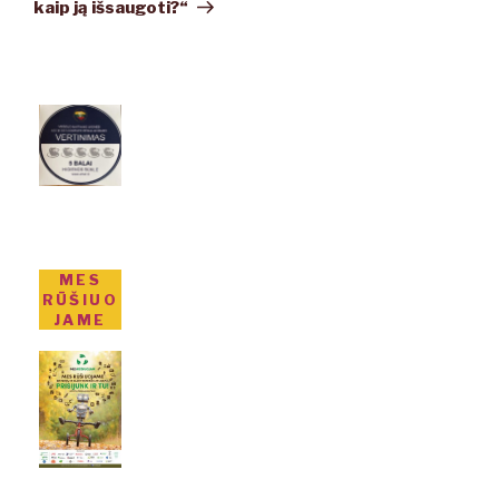
kaip ją išsaugoti?“
MES
RŪŠIUO
JAME