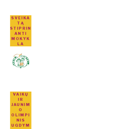
SVEIKA
TĄ
STIPRIN
ANTI
MOKYK
LA
VAIKŲ
IR
JAUNIM
O
OLIMPI
NIS
UGDYM