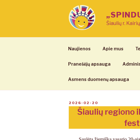
Eiti
prie
„SPIND
turinio
Šiaulių r. Kairi
Naujienos
Apie mus
Te
Pranešėjų apsauga
Adminis
Asmens duomenų apsauga
PASKELBTA
2026-02-20
Šiaulių regiono 
fest
Saulėtą žiemišką vasario 20-ą