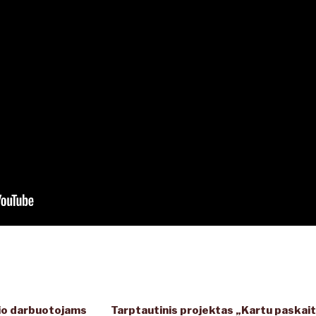
lio darbuotojams
Tarptautinis projektas „Kartu paskai