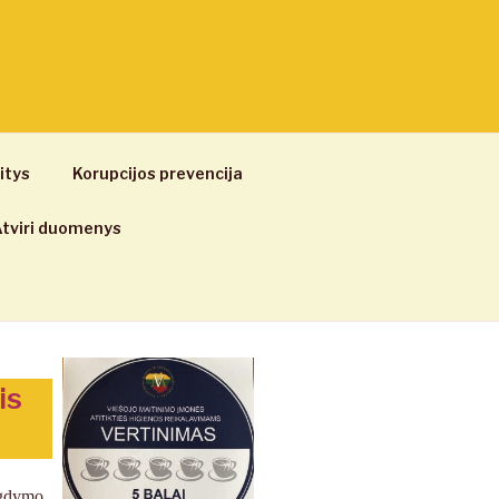
itys
Korupcijos prevencija
tviri duomenys
is
ugdymo