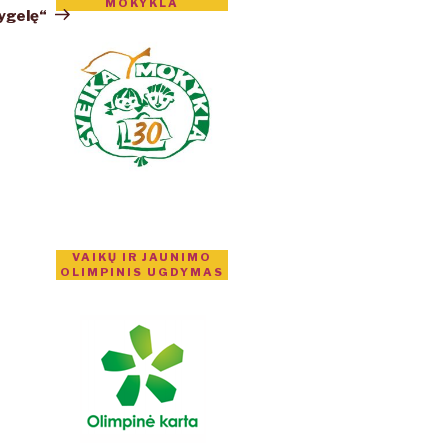
MOKYKLA
ygelę“
VAIKŲ IR JAUNIMO
OLIMPINIS UGDYMAS