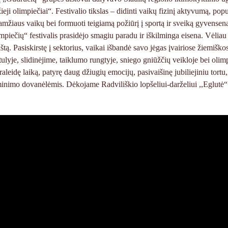
eji olimpiečiai“. Festivalio tikslas – didinti vaikų fizinį aktyvumą, popul
amžiaus vaikų bei formuoti teigiamą požiūrį į sportą ir sveiką gyvensen
impiečių“ festivalis prasidėjo smagiu paradu ir iškilminga eisena. Vėliau 
tą. Pasiskirstę į sektorius, vaikai išbandė savo jėgas įvairiose žiemiško
tulyje, slidinėjime, taiklumo rungtyje, sniego gniūžčių veikloje bei olim
raleidę laiką, patyrę daug džiugių emocijų, pasivaišinę jubiliejiniu tortu,
minimo dovanėlėmis. Dėkojame Radviliškio lopšeliui-darželiui ,,Eglutė“