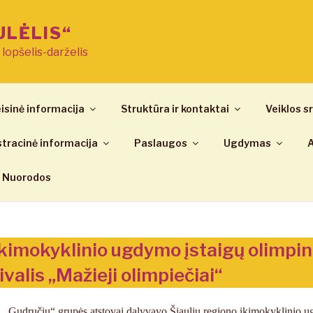
ULĖLIS“
ų lopšelis-darželis
isinė informacija
Struktūra ir kontaktai
Veiklos sr
tracinė informacija
Paslaugos
Ugdymas
A
Nuorodos
ikimokyklinio ugdymo įstaigų olimpin
ivalis „Mažieji olimpiečiai“
ją „Gudručių“ grupės atstovai dalyvavo Šiaulių regiono ikimokyklinio 