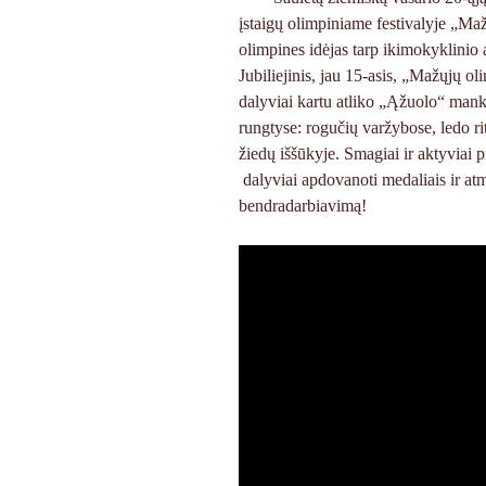
įstaigų olimpiniame festivalyje „Maži
olimpines idėjas tarp ikimokyklinio 
Jubiliejinis, jau 15-asis, „Mažųjų ol
dalyviai kartu atliko „Ąžuolo“ mankš
rungtyse: rogučių varžybose, ledo ri
žiedų iššūkyje. Smagiai ir aktyviai p
dalyviai apdovanoti medaliais ir at
bendradarbiavimą!