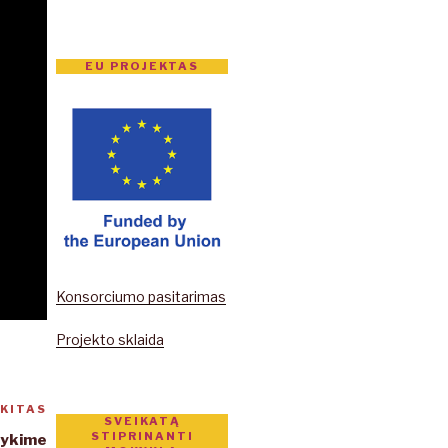
EU PROJEKTAS
Konsorciumo pasitarimas
Projekto sklaida
KITAS
Kitas
SVEIKATĄ
įrašas
STIPRINANTI
tykime