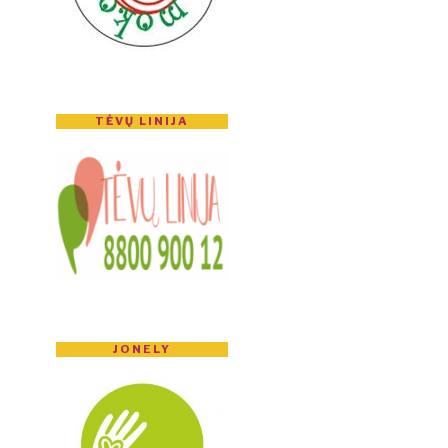
TĖVŲ LINIJA
JONELY