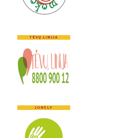
TĖVŲ LINIJA
JONELY