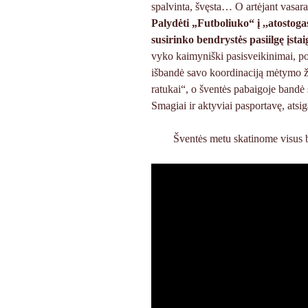
spalvinta, švęsta… O artėjant vasara
Palydėti „Futboliuko“ į ,,atostoga
susirinko bendrystės pasiilgę įst
vyko kaimyniški pasisveikinimai, pok
išbandė savo koordinaciją mėtymo ž
ratukai“, o šventės pabaigoje bandė 
Smagiai ir aktyviai pasportavę, atsi
Šventės metu skatinome visus būt