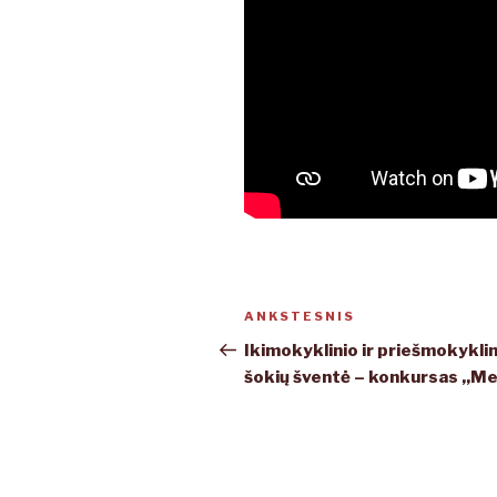
Navigacija
ANKSTESNIS
Ankstesnis
tarp
įrašas
Ikimokyklinio ir priešmokykli
šokių šventė – konkursas ,,M
įrašų