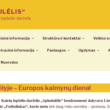
ULĖLIS“
ų lopšelis-darželis
isinė informacija
Struktūra ir kontaktai
Veiklos sr
tracinė informacija
Paslaugos
Ugdymas
A
Nuorodos
lyje – Europos kaimynų diena!
. Kairių lopšelio-darželio ,,Spindulėlis“ bendruomenė dalyvavo Lie
kte „Futboliukas“, kurio metu
tiek daug visko nuveikta – sportuota, ža