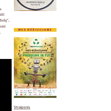
,
ti:
tbolą“,
kasi
MES RŪŠIUOJAME
.
Straipsnis