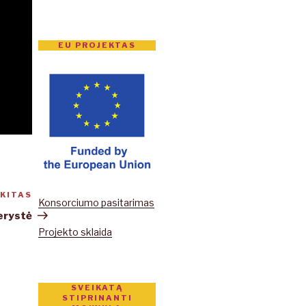
EU PROJEKTAS
KITAS
Kitas
Konsorciumo pasitarimas
įrašas
nerystė
Projekto sklaida
SVEIKATĄ
STIPRINANTI