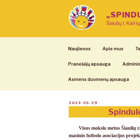
Eiti
prie
„SPIND
turinio
Šiaulių r. Kairi
Naujienos
Apie mus
Te
Pranešėjų apsauga
Adminis
Asmens duomenų apsauga
PASKELBTA
2023-05-29
Spindulė
Visus mokslo metus Šiaulių r
masinio futbolo asociacijos proje