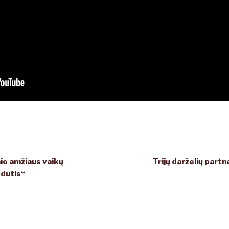
nio amžiaus vaikų
Trijų darželių part
edutis“