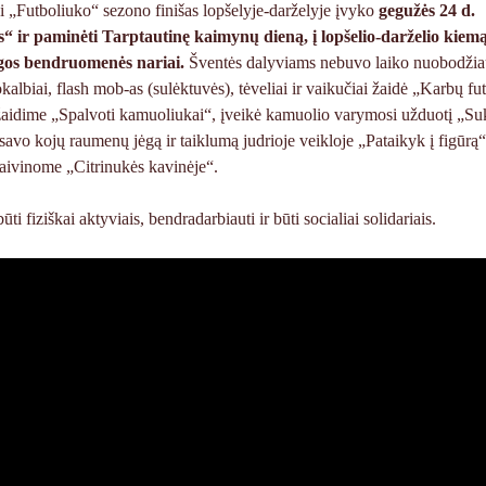
i „Futboliuko“ sezono finišas lopšelyje-darželyje įvyko
gegužės 24 d.
s“ ir paminėti Tarptautinę kaimynų dieną, į lopšelio-darželio kiemą
aigos bendruomenės nariai.
Šventės dalyviams nebuvo laiko nuobodžiau
albiai, flash mob-as (sulėktuvės), tėveliai ir vaikučiai žaidė „Karbų fu
aidime „Spalvoti kamuoliukai“, įveikė kamuolio varymosi užduotį „Su
savo kojų raumenų jėgą ir taiklumą judrioje veikloje „Pataikyk į figūrą“
gaivinome „Citrinukės kavinėje“.
i fiziškai aktyviais, bendradarbiauti ir būti socialiai solidariais.