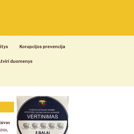
itys
Korupcijos prevencija
tviri duomenys
tuvos
ista,