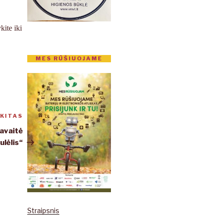
kite iki
MES RŪŠIUOJAME
KITAS
Kitas
įrašas
savaitė
ulėlis“
Straipsnis