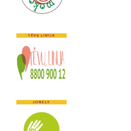
TĖVŲ LINIJA
JONELY