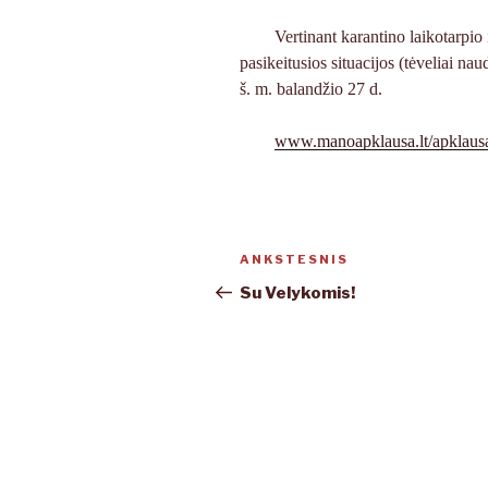
Vertinant karantino laikotarpio
pasikeitusios situacijos (tėveliai na
š. m. balandžio 27 d.
www.manoapklausa.lt/apklaus
Navigacija
ANKSTESNIS
Ankstesnis
tarp
įrašas
Su Velykomis!
įrašų