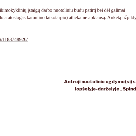
 ikimokyklinių įstaigų darbo nuotoliniu būdu patirtį bei dėl galimai
udoja atostogas karantino laikotarpiu) atliekame apklausą. Anketą užpildy
a/1183748926/
Antroji nuotolinio ugdymo(si) 
lopšelyje-darželyje „Spind