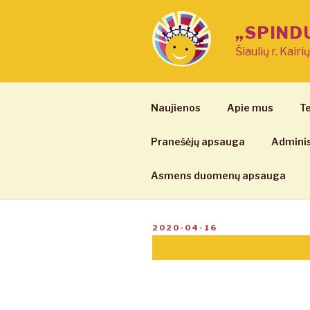
Eiti
prie
„SPIND
turinio
Šiaulių r. Kairi
Naujienos
Apie mus
Te
Pranešėjų apsauga
Adminis
Asmens duomenų apsauga
PASKELBTA
2020-04-16