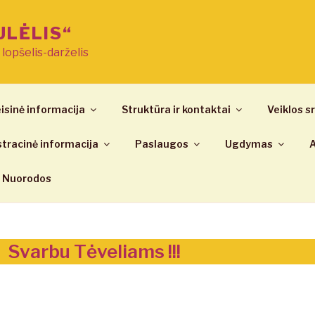
ULĖLIS“
ų lopšelis-darželis
isinė informacija
Struktūra ir kontaktai
Veiklos sr
tracinė informacija
Paslaugos
Ugdymas
A
Nuorodos
Svarbu Tėveliams !!!