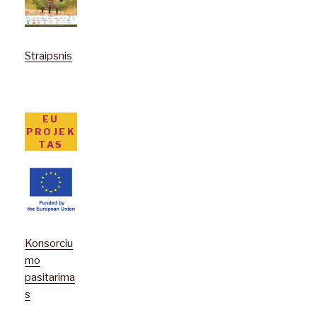
Straipsnis
EU
PROJEK
TAS
Konsorciu
mo
pasitarima
s