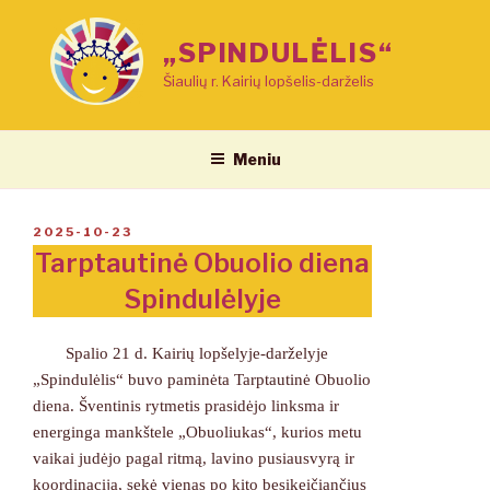
Eiti
prie
„SPINDULĖLIS“
turinio
Šiaulių r. Kairių lopšelis-darželis
Meniu
PASKELBTA
2025-10-23
Tarptautinė Obuolio diena
Spindulėlyje
Spalio 21 d. Kairių lopšelyje-darželyje
„Spindulėlis“ buvo paminėta Tarptautinė Obuolio
diena. Šventinis rytmetis prasidėjo linksma ir
energinga mankštele „Obuoliukas“, kurios metu
vaikai judėjo pagal ritmą, lavino pusiausvyrą ir
koordinaciją, sekė vienas po kito besikeičiančius