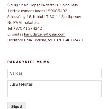
Šiaulių r. Kairių lopšelis-darželis „Spindulėlis“
Juridinio asmens kodas 190085492
Salduvės g. 16, Kairiai, LT-80114 Šiaulių r. sav.
Ne PVM mokėtojas
Tel. +370 41 374242
El. paštas
kairiudarzelis@gmail.com
Direktorė Dalia Gricienė, tel. +370 646 02473
PARAŠYKITE MUMS
Siųsti