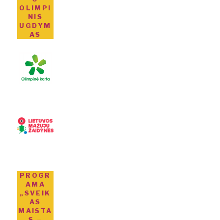
OLIMPI
NIS
UGDYM
AS
PROGR
AMA
„SVEIK
AS
MAISTA
S –