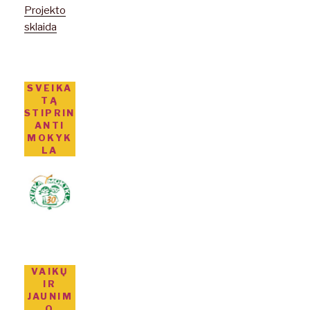
Projekto
sklaida
SVEIKA
TĄ
STIPRIN
ANTI
MOKYK
LA
VAIKŲ
IR
JAUNIM
O