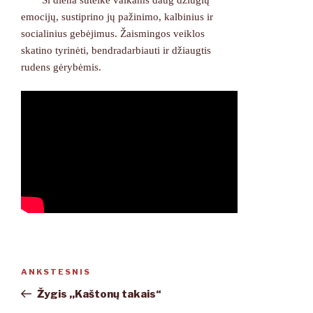
emocijų, sustiprino jų pažinimo, kalbinius ir
socialinius gebėjimus. Žaismingos veiklos
skatino tyrinėti, bendradarbiauti ir džiaugtis
rudens gėrybėmis.
Navigacija
ANKSTESNIS
Ankstesnis
tarp
įrašas
Žygis ,,Kaštonų takais“
įrašų