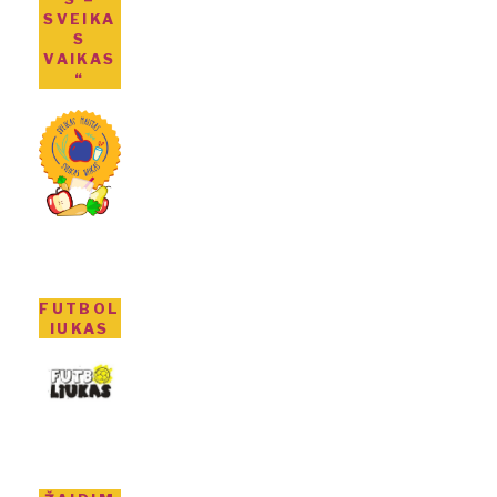
SVEIKA
S
VAIKAS
“
FUTBOL
IUKAS