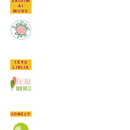
ŽAIDIM
AI
MOKO
TĖVŲ
LINIJA
JONELY