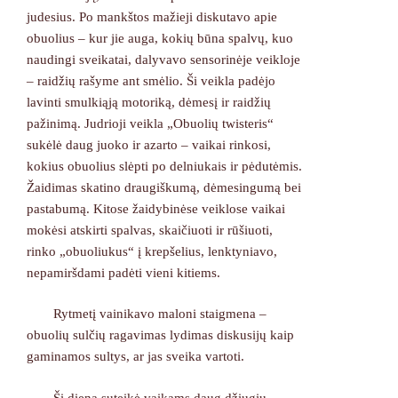
judesius. Po mankštos mažieji diskutavo apie
obuolius – kur jie auga, kokių būna spalvų, kuo
naudingi sveikatai, dalyvavo sensorinėje veikloje
– raidžių rašyme ant smėlio. Ši veikla padėjo
lavinti smulkiąją motoriką, dėmesį ir raidžių
pažinimą. Judrioji veikla „Obuolių twisteris“
sukėlė daug juoko ir azarto – vaikai rinkosi,
kokius obuolius slėpti po delniukais ir pėdutėmis.
Žaidimas skatino draugiškumą, dėmesingumą bei
pastabumą. Kitose žaidybinėse veiklose vaikai
mokėsi atskirti spalvas, skaičiuoti ir rūšiuoti,
rinko „obuoliukus“ į krepšelius, lenktyniavo,
nepamiršdami padėti vieni kitiems.
Rytmetį vainikavo maloni staigmena –
obuolių sulčių ragavimas lydimas diskusijų kaip
gaminamos sultys, ar jas sveika vartoti.
Ši diena suteikė vaikams daug džiugių