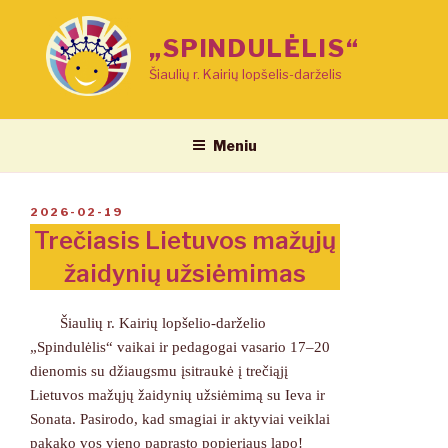
Eiti
prie
„SPINDULĖLIS“
turinio
Šiaulių r. Kairių lopšelis-darželis
Meniu
PASKELBTA
2026-02-19
Trečiasis Lietuvos mažųjų
žaidynių užsiėmimas
Šiaulių r. Kairių lopšelio-darželio
„Spindulėlis“ vaikai ir pedagogai vasario 17–20
dienomis su džiaugsmu įsitraukė į trečiąjį
Lietuvos mažųjų žaidynių užsiėmimą su Ieva ir
Sonata. Pasirodo, kad smagiai ir aktyviai veiklai
pakako vos vieno paprasto popieriaus lapo!