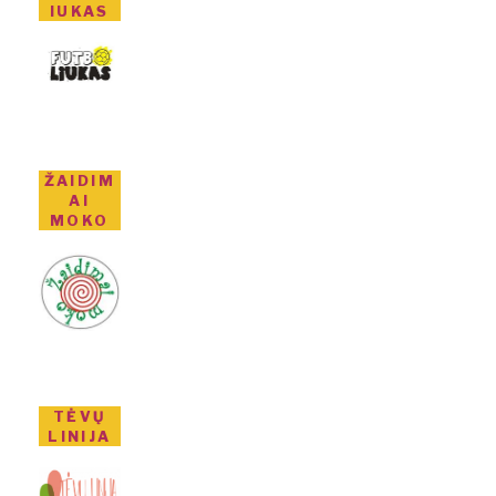
IUKAS
ŽAIDIM
AI
MOKO
TĖVŲ
LINIJA