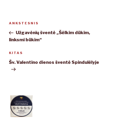
Navigacija
ANKSTESNIS
Ankstesnis
tarp
įrašas
Užgavėnių šventė „Šėlkim dūkim,
įrašų
linksmi būkim“
KITAS
Kitas
įrašas
Šv. Valentino dienos šventė Spindulėlyje