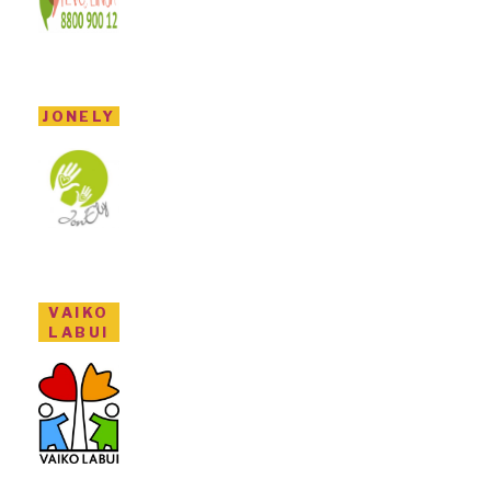
JONELY
VAIKO
LABUI