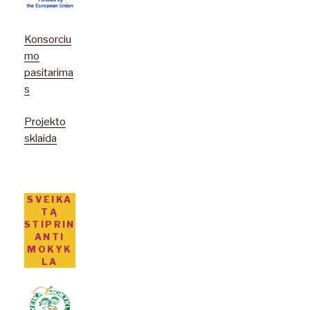
Konsorciu
mo
pasitarima
s
Projekto
sklaida
SVEIKA
TĄ
STIPRIN
ANTI
MOKYK
LA