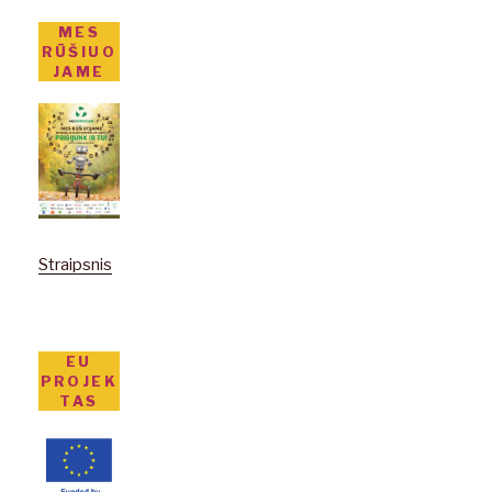
MES
RŪŠIUO
JAME
Straipsnis
EU
PROJEK
TAS