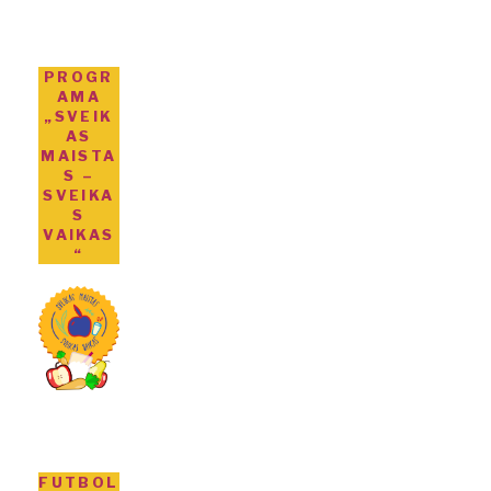
PROGR
AMA
„SVEIK
AS
MAISTA
S –
SVEIKA
S
VAIKAS
“
FUTBOL