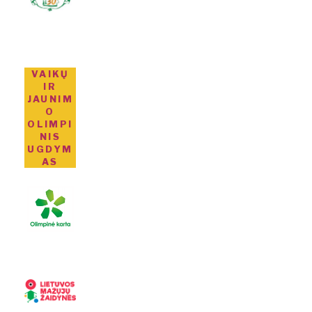
VAIKŲ
IR
JAUNIM
O
OLIMPI
NIS
UGDYM
AS