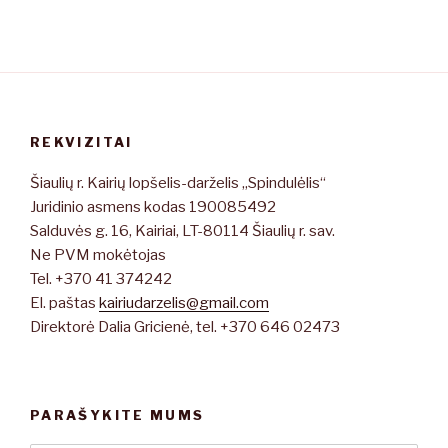
REKVIZITAI
Šiaulių r. Kairių lopšelis-darželis „Spindulėlis“
Juridinio asmens kodas 190085492
Salduvės g. 16, Kairiai, LT-80114 Šiaulių r. sav.
Ne PVM mokėtojas
Tel. +370 41 374242
El. paštas
kairiudarzelis@gmail.com
Direktorė Dalia Gricienė, tel. +370 646 02473
PARAŠYKITE MUMS