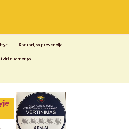
itys
Korupcijos prevencija
tviri duomenys
yje
s.