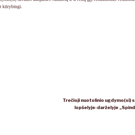
r kūrybingi.
Trečioji nuotolinio ugdymo(si) 
lopšelyje-darželyje „Spind