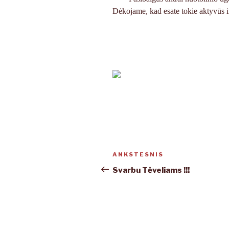
Dėkojame, kad esate tokie aktyvūs i
Navigacija
ANKSTESNIS
Ankstesnis
tarp
įrašas
Svarbu Tėveliams !!!
įrašų