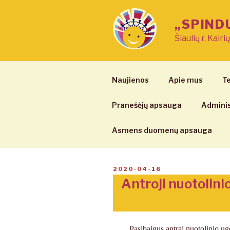
Eiti
prie
„SPIND
turinio
Šiaulių r. Kairi
Naujienos
Apie mus
Te
Pranešėjų apsauga
Adminis
Asmens duomenų apsauga
PASKELBTA
2020-04-16
Antroji nuotolini
Pasibaigus antrai nuotolinio ug