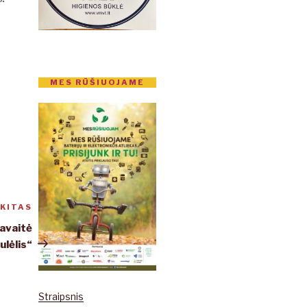
MES RŪŠIUOJAME
KITAS
Kitas
įrašas
savaitė
ulėlis“
Straipsnis