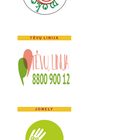
TĖVŲ LINIJA
JONELY