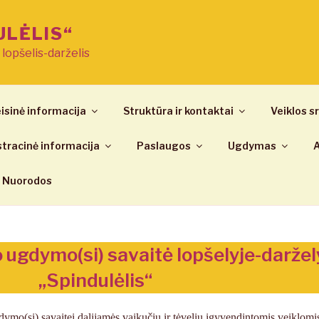
ULĖLIS“
ų lopšelis-darželis
isinė informacija
Struktūra ir kontaktai
Veiklos sr
tracinė informacija
Paslaugos
Ugdymas
A
Nuorodos
o ugdymo(si) savaitė lopšelyje-daržel
„Spindulėlis“
dymo(si) savaitei dalijamės vaikučių ir tėvelių įgyvendintomis veiklomi