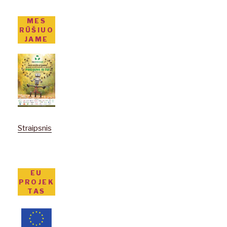
MES
RŪŠIUO
JAME
Straipsnis
EU
PROJEK
TAS