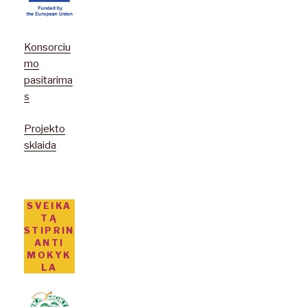
Konsorciu
mo
pasitarima
s
Projekto
sklaida
SVEIKA
TĄ
STIPRIN
ANTI
MOKYK
LA