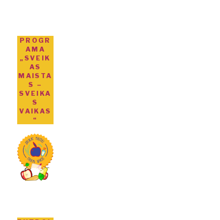
PROGR
AMA
„SVEIK
AS
MAISTA
S –
SVEIKA
S
VAIKAS
“