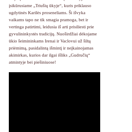
įsikūrusiame „Triušių ūkyje“, kuris priklauso
ugdytinės Karilės proseneliams. Ši išvyka
vaikams tapo ne tik smagia pramoga, bet ir
vertinga patirtimi, leidusia iš arti prisiliesti prie
gyvulininkystės tradicijų. Nuoširdžiai dėkojame
ūkio šeimininkams Irenai ir Vaclovui už šiltą
priėmimą, pasidalintą išmintį ir neįkainojamas
akimirkas, kurios dar ilgai išliks „Gudručių“
atmintyje bei piešiniuose!