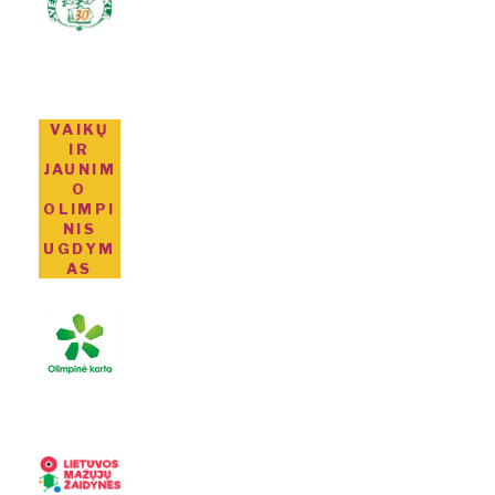
VAIKŲ
IR
JAUNIM
O
OLIMPI
NIS
UGDYM
AS