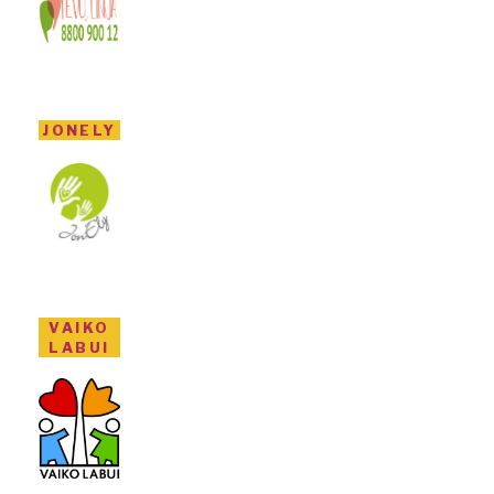
JONELY
VAIKO
LABUI