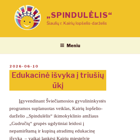
Eiti
prie
„SPINDULĖLIS“
turinio
Šiaulių r. Kairių lopšelis-darželis
Meniu
PASKELBTA
2026-06-10
Edukacinė išvyka į triušių
ūkį
Įgyvendinant Šviečiamosios gyvulininkystės
programos suplanuotas veiklas, Kairių lopšelio-
darželio ,,Spindulėlis“ ikimokyklinio amžiaus
„Gudručių“ grupės ugdytiniai leidosi į
nepamirštamą ir kupiną atradimų edukacinę
išvyką – vaikai lankėsi Kairių miestelyje