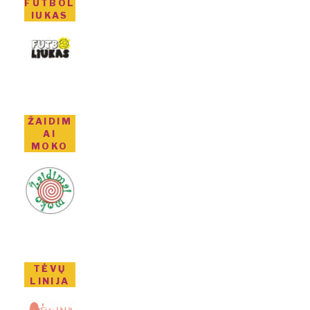
FUTBOL
IUKAS
ŽAIDIM
AI
MOKO
TĖVŲ
LINIJA