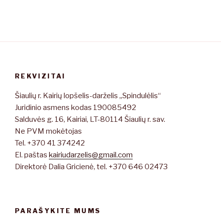
REKVIZITAI
Šiaulių r. Kairių lopšelis-darželis „Spindulėlis“
Juridinio asmens kodas 190085492
Salduvės g. 16, Kairiai, LT-80114 Šiaulių r. sav.
Ne PVM mokėtojas
Tel. +370 41 374242
El. paštas
kairiudarzelis@gmail.com
Direktorė Dalia Gricienė, tel. +370 646 02473
PARAŠYKITE MUMS