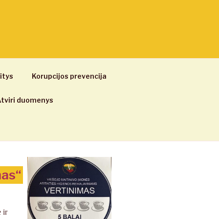
itys
Korupcijos prevencija
tviri duomenys
mas“
 ir