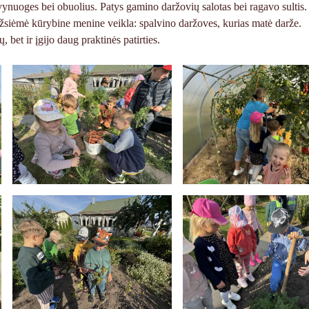
 vynuoges bei obuolius. Patys gamino daržovių salotas bei ragavo sultis
 užsiėmė kūrybine menine veikla: spalvino daržoves, kurias matė darže.
 bet ir įgijo daug praktinės patirties.