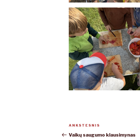
Navigacija
ANKSTESNIS
Ankstesnis
tarp
įrašas
Vaikų saugumo klausimynas