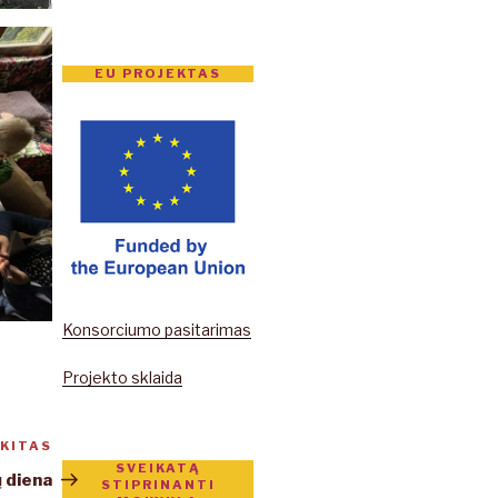
EU PROJEKTAS
Konsorciumo pasitarimas
Projekto sklaida
KITAS
Kitas
SVEIKATĄ
įrašas
 diena
STIPRINANTI