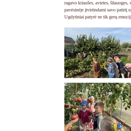
ragavo kriaušes, avietes, šilauoges,
pavėsinėje įtvirtindami savo patirtį
Ugdytiniai patyrė ne tik gerų emocijų,