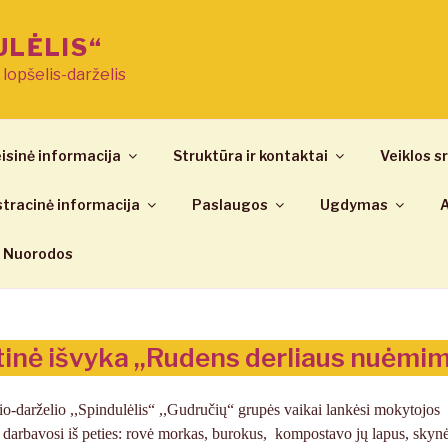
ULĖLIS“
ų lopšelis-darželis
isinė informacija
Struktūra ir kontaktai
Veiklos sr
tracinė informacija
Paslaugos
Ugdymas
A
Nuorodos
inė išvyka ,,Rudens derliaus nuėmi
io-darželio ,,Spindulėlis“ ,,Gudručių“ grupės vaikai lankėsi mokytojos
e darbavosi iš peties: rovė morkas, burokus, kompostavo jų lapus, skynė