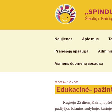
Eiti
prie
„SPIND
turinio
Šiaulių r. Kairi
Naujienos
Apie mus
Te
Pranešėjų apsauga
Adminis
Asmens duomenų apsauga
PASKELBTA
2024-10-07
Edukacinė– pažint
Rugsėjo 25 dieną Kairių lopšel
padėjėjos Jolantos sodyboje, kurioj