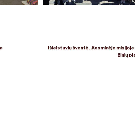
a
Išleistuvių šventė ‚,Kosminėje misijoje 
žinių p