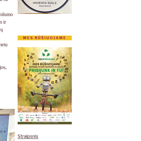
1
bilumo
 ir
jų
MES RŪŠIUOJAME
metu
jos,
Straipsnis