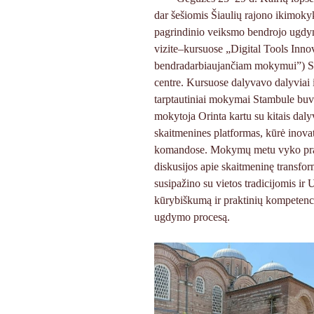
dar šešiomis Šiaulių rajono ikimok
pagrindinio veiksmo bendrojo ug
vizite–kursuose „Digital Tools Inno
bendradarbiaujančiam mokymui”) Sta
centre. Kursuose dalyvavo dalyviai 
tarptautiniai mokymai Stambule buvo
mokytoja Orinta kartu su kitais dal
skaitmenines platformas, kūrė inovat
komandose. Mokymų metu vyko prakti
diskusijos apie skaitmeninę transfor
susipažino su vietos tradicijomis i
kūrybiškumą ir praktinių kompetencij
ugdymo procesą.