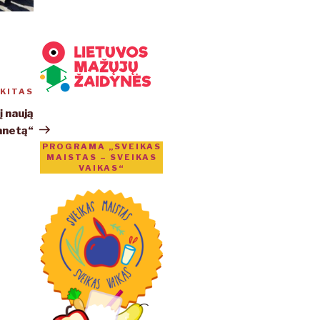
KITAS
Kitas
įrašas
į naują
lanetą“
PROGRAMA „SVEIKAS
MAISTAS – SVEIKAS
VAIKAS“