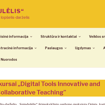
ULĖLIS“
ų lopšelis-darželis
isinė informacija
Struktūra ir kontaktai
Veiklos sr
tracinė informacija
Paslaugos
Ugdymas
A
Nuorodos
ursai „Digital Tools Innovative and
ollaborative Teaching”
io-darželio ,,Spindulėlis“ ikimokyklinio ugdymo mokytoja Orinta, kart