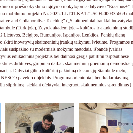
yklinio ir priešmokyklinio ugdymo mokytojomis dalyvavo “Erasmus+” 
dymo mobilumo projekto Nr. 2025-1-LT01-KA121-SCH-000335669 mo
vative and Collaborative Teaching” („Skaitmeniniai įrankiai inovatyviam
mbule (Turkijoje), Zeyrek akademijoje – kultūros ir akademinių studi
iš Lietuvos, Belgijos, Rumunijos, Ispanijos, Lenkijos. Penkių dienų
 skirti inovatyvių skaitmeninių įrankių taikymui švietime. Programos 
yviais susipažino su moderniais mokymo metodais, išbandė įvairias
yvius edukacinius projektus bei dalinosi gerąja patirtimi tarptautinėse
nės dirbtuvės, grupiniai darbai, skaitmeninių priemonių demonstraci
maciją. Dalyviai gilino kultūrinį pažinimą ekskursijų Stambule metu,
r UNESCO paveldo objektais. Programa orientuota į bendradarbiavimą,
ų stiprinimą, siekiant efektyviai integruoti skaitmeninius sprendimus į