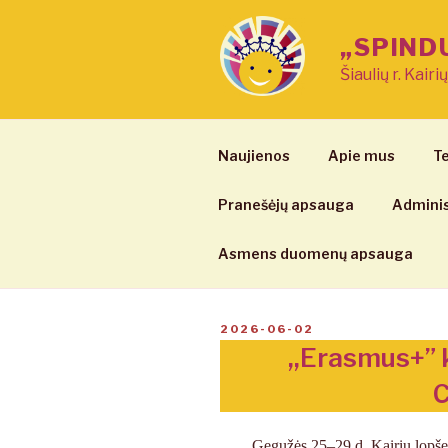
Eiti
prie
„SPIND
turinio
Šiaulių r. Kairi
Naujienos
Apie mus
Te
Pranešėjų apsauga
Adminis
Asmens duomenų apsauga
PASKELBTA
2026-06-02
,,Erasmus+” k
C
Gegužės 25–29 d. Kairių lopšel