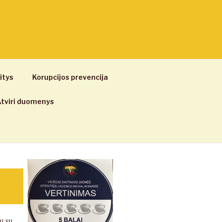
itys
Korupcijos prevencija
tviri duomenys
u su