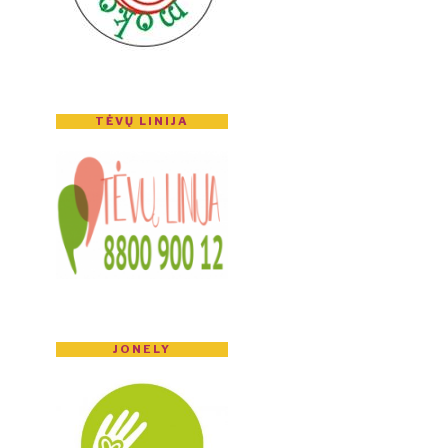
TĖVŲ LINIJA
JONELY