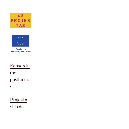
EU
PROJEK
TAS
Konsorciu
mo
pasitarima
s
Projekto
sklaida