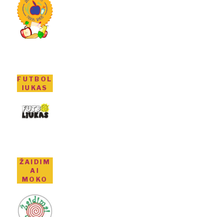
FUTBOL
IUKAS
ŽAIDIM
AI
MOKO