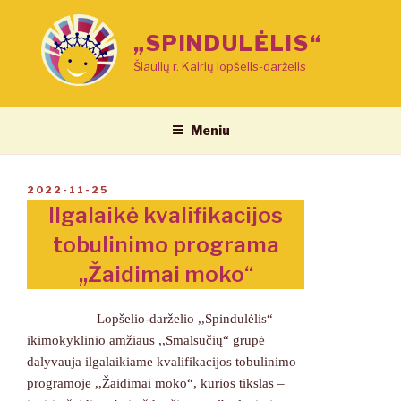
Eiti
prie
„SPINDULĖLIS“
turinio
Šiaulių r. Kairių lopšelis-darželis
Meniu
PASKELBTA
2022-11-25
Ilgalaikė kvalifikacijos
tobulinimo programa
,,Žaidimai moko“
Lopšelio-darželio ,,Spindulėlis“
ikimokyklinio amžiaus ,,Smalsučių“ grupė
dalyvauja ilgalaikiame kvalifikacijos tobulinimo
programoje ,,Žaidimai moko“, kurios tikslas –