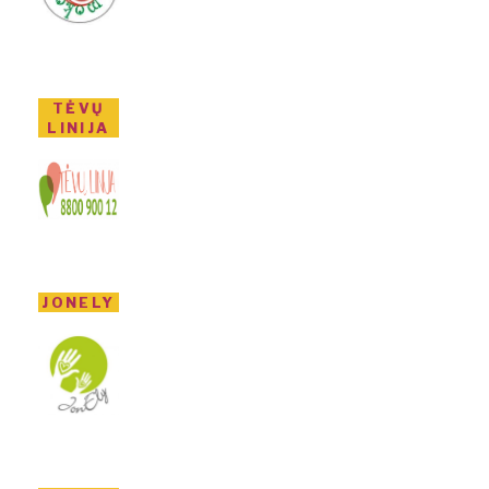
TĖVŲ
LINIJA
JONELY