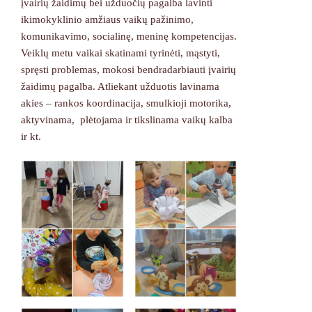
įvairių žaidimų bei užduočių pagalba lavinti
ikimokyklinio amžiaus vaikų pažinimo,
komunikavimo, socialinę, meninę kompetencijas.
Veiklų metu vaikai skatinami tyrinėti, mąstyti,
spręsti problemas, mokosi bendradarbiauti įvairių
žaidimų pagalba. Atliekant užduotis lavinama
akies – rankos koordinacija, smulkioji motorika,
aktyvinama, plėtojama ir tikslinama vaikų kalba
ir kt.