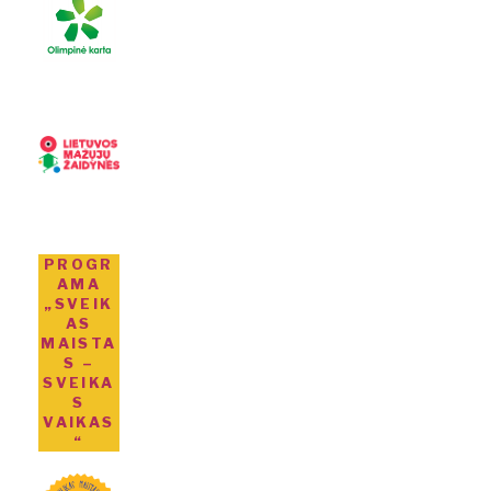
PROGR
AMA
„SVEIK
AS
MAISTA
S –
SVEIKA
S
VAIKAS
“