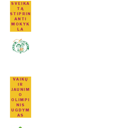
SVEIKA
TĄ
STIPRIN
ANTI
MOKYK
LA
VAIKŲ
IR
JAUNIM
O
OLIMPI
NIS
UGDYM
AS