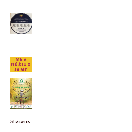
MES
RŪŠIUO
JAME
Straipsnis