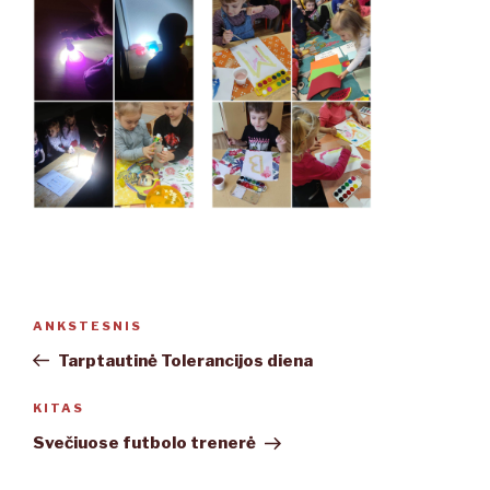
Navigacija
ANKSTESNIS
Ankstesnis
tarp
įrašas
Tarptautinė Tolerancijos diena
įrašų
KITAS
Kitas
įrašas
Svečiuose futbolo trenerė