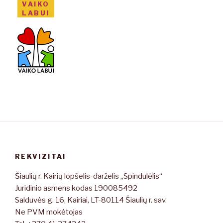
VAIKO
LABUI
REKVIZITAI
Šiaulių r. Kairių lopšelis-darželis „Spindulėlis“
Juridinio asmens kodas 190085492
Salduvės g. 16, Kairiai, LT-80114 Šiaulių r. sav.
Ne PVM mokėtojas