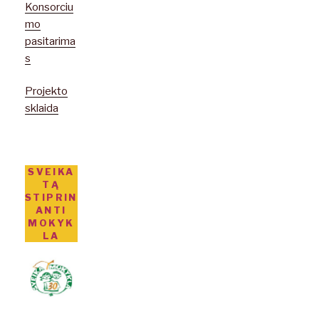
Konsorciu
mo
pasitarima
s
Projekto
sklaida
SVEIKA
TĄ
STIPRIN
ANTI
MOKYK
LA