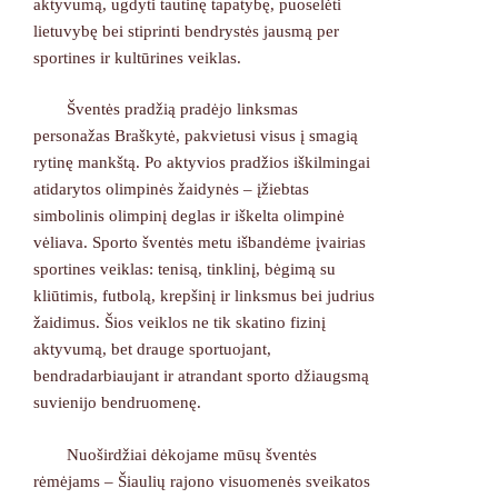
aktyvumą, ugdyti tautinę tapatybę, puoselėti
lietuvybę bei stiprinti bendrystės jausmą per
sportines ir kultūrines veiklas.
Šventės pradžią pradėjo linksmas
personažas Braškytė, pakvietusi visus į smagią
rytinę mankštą. Po aktyvios pradžios iškilmingai
atidarytos olimpinės žaidynės – įžiebtas
simbolinis olimpinį deglas ir iškelta olimpinė
vėliava. Sporto šventės metu išbandėme įvairias
sportines veiklas: tenisą, tinklinį, bėgimą su
kliūtimis, futbolą, krepšinį ir linksmus bei judrius
žaidimus. Šios veiklos ne tik skatino fizinį
aktyvumą, bet drauge sportuojant,
bendradarbiaujant ir atrandant sporto džiaugsmą
suvienijo bendruomenę.
Nuoširdžiai dėkojame mūsų šventės
rėmėjams – Šiaulių rajono visuomenės sveikatos