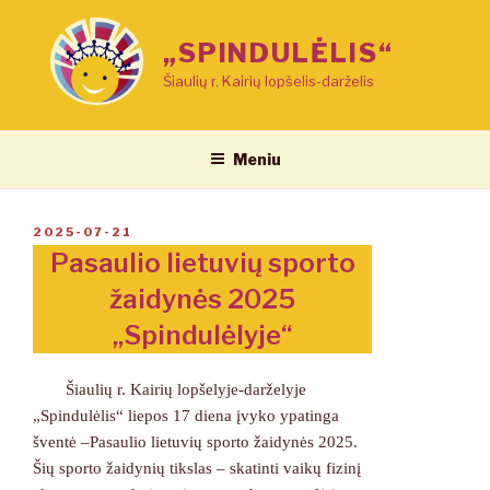
Eiti
prie
„SPINDULĖLIS“
turinio
Šiaulių r. Kairių lopšelis-darželis
Meniu
PASKELBTA
2025-07-21
Pasaulio lietuvių sporto
žaidynės 2025
„Spindulėlyje“
Šiaulių r. Kairių lopšelyje-darželyje
„Spindulėlis“ liepos 17 diena įvyko ypatinga
šventė –Pasaulio lietuvių sporto žaidynės 2025.
Šių sporto žaidynių tikslas – skatinti vaikų fizinį