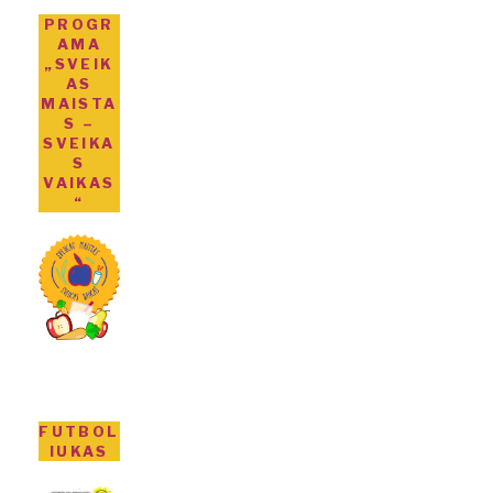
PROGR
AMA
„SVEIK
AS
MAISTA
S –
SVEIKA
S
VAIKAS
“
FUTBOL
IUKAS