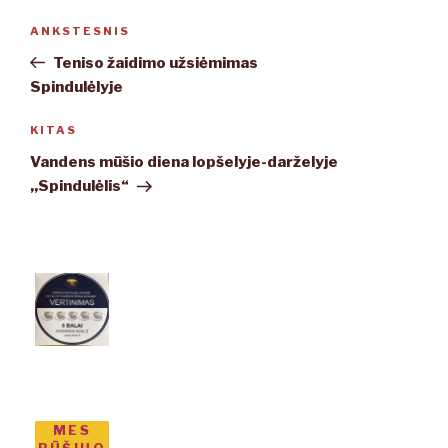
Navigacija
ANKSTESNIS
Ankstesnis
tarp
įrašas
Teniso žaidimo užsiėmimas
įrašų
Spindulėlyje
KITAS
Kitas
įrašas
Vandens mūšio diena lopšelyje-darželyje
,,Spindulėlis“
MES
RŪŠIUO