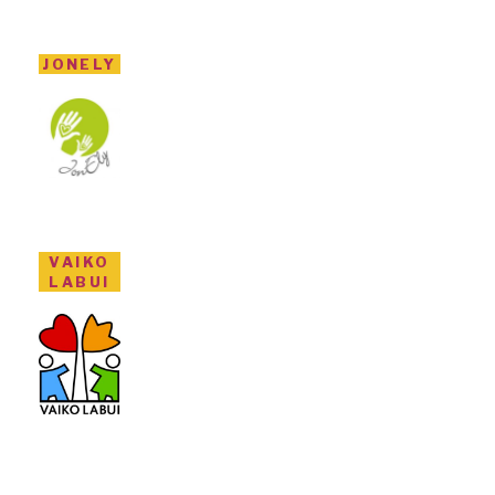
JONELY
VAIKO
LABUI