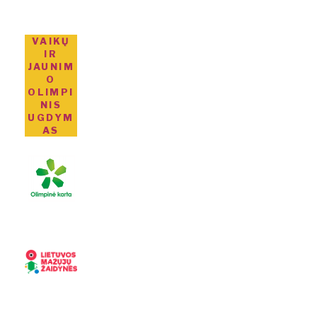
VAIKŲ
IR
JAUNIM
O
OLIMPI
NIS
UGDYM
AS