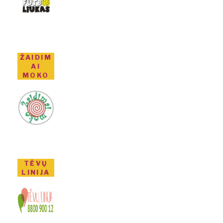
ŽAIDIM
AI
MOKO
TĖVŲ
LINIJA