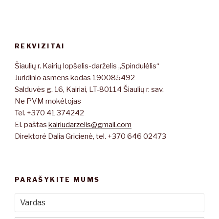
REKVIZITAI
Šiaulių r. Kairių lopšelis-darželis „Spindulėlis“
Juridinio asmens kodas 190085492
Salduvės g. 16, Kairiai, LT-80114 Šiaulių r. sav.
Ne PVM mokėtojas
Tel. +370 41 374242
El. paštas
kairiudarzelis@gmail.com
Direktorė Dalia Gricienė, tel. +370 646 02473
PARAŠYKITE MUMS