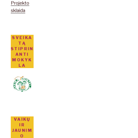
Projekto
sklaida
SVEIKA
TĄ
STIPRIN
ANTI
MOKYK
LA
VAIKŲ
IR
JAUNIM
O