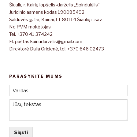
Šiaulių r. Kairių lopšelis-darželis „Spindulėlis“
Juridinio asmens kodas 190085492
Salduvės g. 16, Kairiai, LT-80114 Šiaulių r. sav.
Ne PVM mokėtojas
Tel. +370 41 374242
El. paštas
kairiudarzelis@gmail.com
Direktorė Dalia Gricienė, tel. +370 646 02473
PARAŠYKITE MUMS
Siųsti