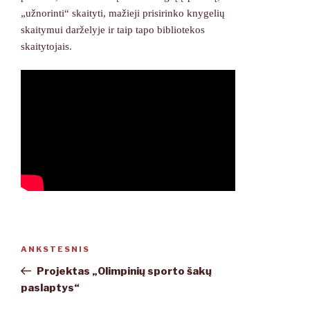
„užnorinti“ skaityti, mažieji prisirinko knygelių
skaitymui darželyje ir taip tapo bibliotekos
skaitytojais.
Navigacija
ANKSTESNIS
Ankstesnis
tarp
įrašas
Projektas „Olimpinių sporto šakų
įrašų
paslaptys“