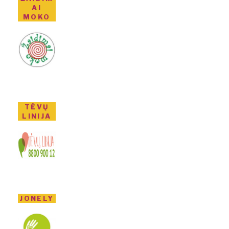
AI
MOKO
TĖVŲ
LINIJA
JONELY