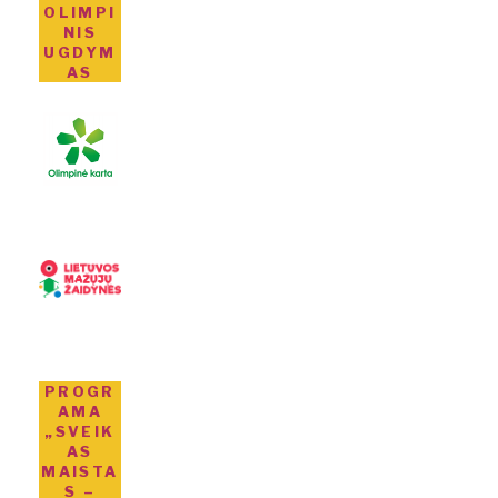
OLIMPI
NIS
UGDYM
AS
PROGR
AMA
„SVEIK
AS
MAISTA
S –