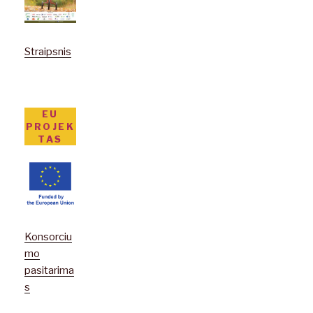
Straipsnis
EU
PROJEK
TAS
Konsorciu
mo
pasitarima
s