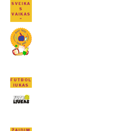
SVEIKA
S
VAIKAS
“
FUTBOL
IUKAS
ŽAIDIM