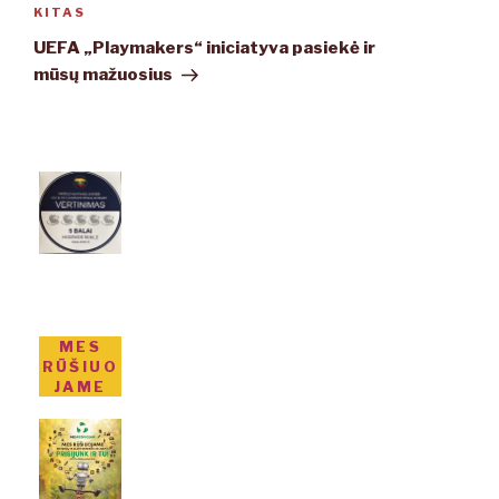
KITAS
Kitas
įrašas
UEFA „Playmakers“ iniciatyva pasiekė ir
mūsų mažuosius
MES
RŪŠIUO
JAME