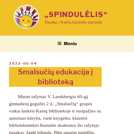
Eiti
prie
„SPINDULĖLIS“
turinio
Šiaulių r. Kairių lopšelis-darželis
Meniu
PASKELBTA
2022-05-04
Smalsučių edukacija į
biblioteką
Minint rašytojo V. Landsbergio 60-ąjį
gimtadienį gegužės 2 d. ,,Smalsučių“ grupės
vaikai lankėsi Kairių bibliotekoje ir susipažino su
autoriaus kūryba, vartė knygeles, klausėsi
bibliotekininkės Ramutės skaitomos šio rašytojo
pasakos, žaidė biliardą. Pilni smagių įspūdžių,