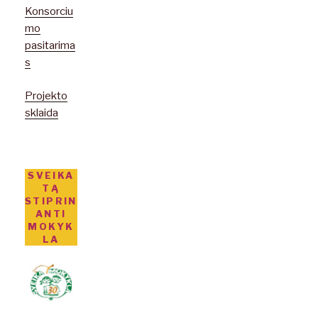
Konsorciu
mo
pasitarima
s
Projekto
sklaida
SVEIKA
TĄ
STIPRIN
ANTI
MOKYK
LA