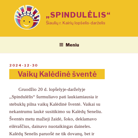
Eiti
prie
„SPINDULĖLIS“
turinio
Šiaulių r. Kairių lopšelis-darželis
Meniu
PASKELBTA
2024-12-30
Vaikų Kalėdinė šventė
Gruodžio 20 d. lopšelyje-darželyje
,,Spindulėlis“ šurmuliavo pati laukiamiausia ir
stebuklų pilna vaikų Kalėdinė šventė. Vaikai su
nekantrumu laukė susitikimo su Kalėdų Seneliu.
Šventės metu mažieji žaidė, šoko, deklamavo
eilėraščius, dainavo nuotaikingas daineles.
Kalėdų Senelis paruošė ne tik dovanų, bet ir