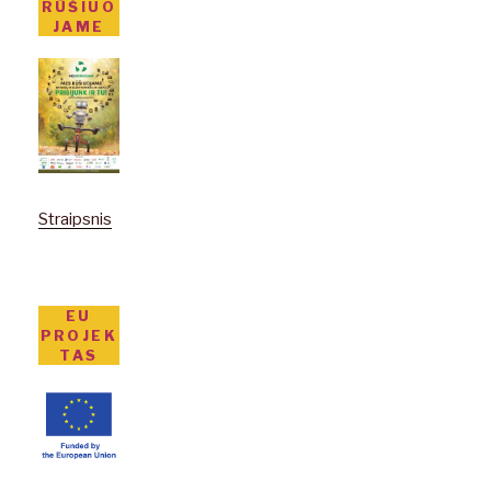
RŪŠIUO
JAME
Straipsnis
EU
PROJEK
TAS