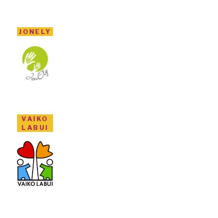
JONELY
VAIKO
LABUI