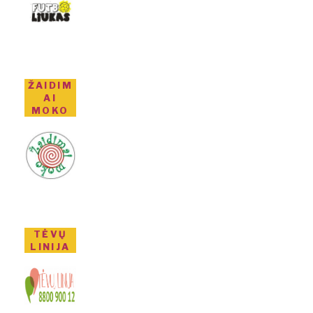
ŽAIDIM
AI
MOKO
TĖVŲ
LINIJA