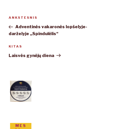
Navigacija
ANKSTESNIS
Ankstesnis
tarp
įrašas
Adventinės vakaronės lopšelyje-
įrašų
darželyje ,,Spindulėlis“
KITAS
Kitas
įrašas
Laisvės gynėjų diena
MES