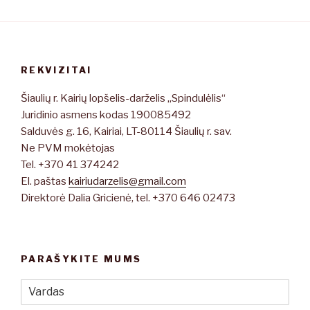
REKVIZITAI
Šiaulių r. Kairių lopšelis-darželis „Spindulėlis“
Juridinio asmens kodas 190085492
Salduvės g. 16, Kairiai, LT-80114 Šiaulių r. sav.
Ne PVM mokėtojas
Tel. +370 41 374242
El. paštas
kairiudarzelis@gmail.com
Direktorė Dalia Gricienė, tel. +370 646 02473
PARAŠYKITE MUMS