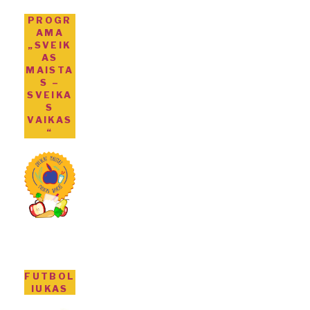
PROGR
AMA
„SVEIK
AS
MAISTA
S –
SVEIKA
S
VAIKAS
“
FUTBOL
IUKAS