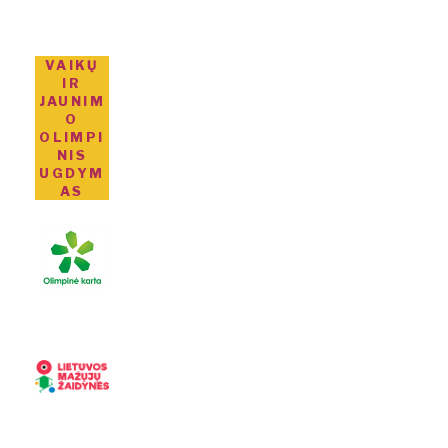
VAIKŲ
IR
JAUNIM
O
OLIMPI
NIS
UGDYM
AS