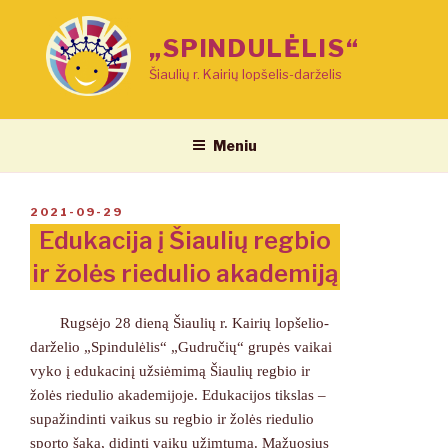
Eiti
prie
„SPINDULĖLIS“
turinio
Šiaulių r. Kairių lopšelis-darželis
Meniu
PASKELBTA
2021-09-29
Edukacija į Šiaulių regbio
ir žolės riedulio akademiją
Rugsėjo 28 dieną Šiaulių r. Kairių lopšelio-
darželio „Spindulėlis“ „Gudručių“ grupės vaikai
vyko į edukacinį užsiėmimą Šiaulių regbio ir
žolės riedulio akademijoje. Edukacijos tikslas –
supažindinti vaikus su regbio ir žolės riedulio
sporto šaka, didinti vaikų užimtumą. Mažuosius