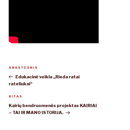
Navigacija
ANKSTESNIS
Ankstesnis
tarp
įrašas
Edukacinė veikla ,,Rieda ratai
įrašų
rateliukai“
KITAS
Kitas
įrašas
Kairių bendruomenės projektas KAIRIAI
– TAI IR MANO ISTORIJA.