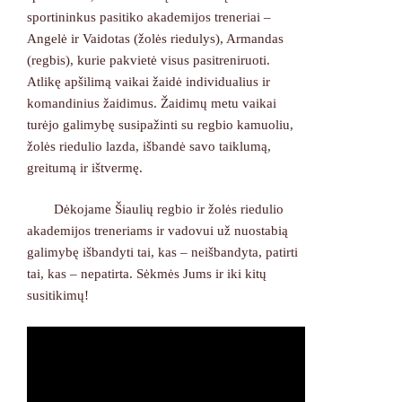
sportininkus pasitiko akademijos treneriai –
Angelė ir Vaidotas (žolės riedulys), Armandas
(regbis), kurie pakvietė visus pasitreniruoti.
Atlikę apšilimą vaikai žaidė individualius ir
komandinius žaidimus. Žaidimų metu vaikai
turėjo galimybę susipažinti su regbio kamuoliu,
žolės riedulio lazda, išbandė savo taiklumą,
greitumą ir ištvermę.
Dėkojame Šiaulių regbio ir žolės riedulio
akademijos treneriams ir vadovui už nuostabią
galimybę išbandyti tai, kas – neišbandyta, patirti
tai, kas – nepatirta. Sėkmės Jums ir iki kitų
susitikimų!