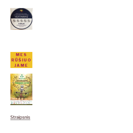
MES
RŪŠIUO
JAME
Straipsnis