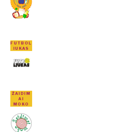
FUTBOL
IUKAS
ŽAIDIM
AI
MOKO