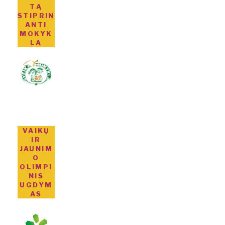
TĄ
STIPRIN
ANTI
MOKYK
LA
VAIKŲ
IR
JAUNIM
O
OLIMPI
NIS
UGDYM
AS