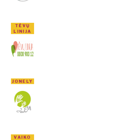
TĖVŲ
LINIJA
JONELY
VAIKO