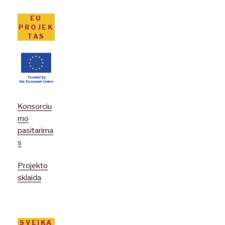
EU
PROJEK
TAS
Konsorciu
mo
pasitarima
s
Projekto
sklaida
SVEIKA