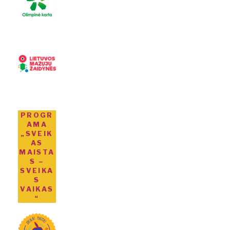
PROGR
AMA
„SVEIK
AS
MAISTA
S –
SVEIKA
S
VAIKAS
“