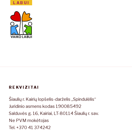
LABUI
REKVIZITAI
Šiaulių r. Kairių lopšelis-darželis „Spindulėlis“
Juridinio asmens kodas 190085492
Salduvės g. 16, Kairiai, LT-80114 Šiaulių r. sav.
Ne PVM mokėtojas
Tel. +370 41 374242