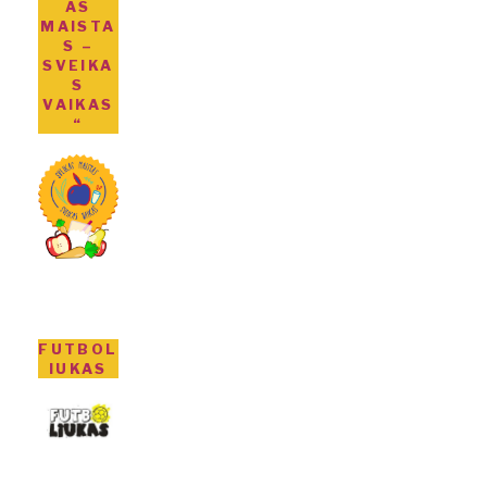
AS
MAISTA
S –
SVEIKA
S
VAIKAS
“
FUTBOL
IUKAS