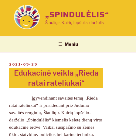
Eiti
prie
„SPINDULĖLIS“
turinio
Šiaulių r. Kairių lopšelis-darželis
Meniu
PASKELBTA
2021-09-29
Edukacinė veikla ,,Rieda
ratai rateliukai“
Įgyvendinant savaitės temą ,,Rieda
ratai rateliukai“ ir prisidedant prie Judumo
savaitės renginių, Šiaulių r. Kairių lopšelio-
darželio ,,Spindulėlis“ kiemelis keletą dienų virto
edukacine erdve. Vaikai susipažino su žemės
ūkio, statybine, policijos bei karine technika.