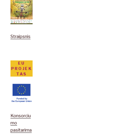
Straipsnis
EU
PROJEK
TAS
Konsorciu
mo
pasitarima