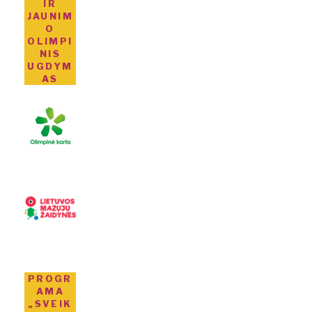
IR
JAUNIM
O
OLIMPI
NIS
UGDYM
AS
PROGR
AMA
„SVEIK