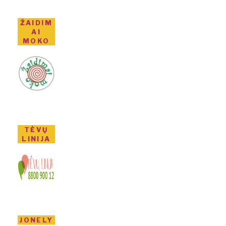
ŽAIDIM
AI
MOKO
TĖVŲ
LINIJA
JONELY