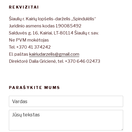
REKVIZITAI
Šiaulių r. Kairių lopšelis-darželis „Spindulėlis“
Juridinio asmens kodas 190085492
Salduvės g. 16, Kairiai, LT-80114 Šiaulių r. sav.
Ne PVM mokėtojas
Tel. +370 41 374242
El. paštas
kairiudarzelis@gmail.com
Direktorė Dalia Gricienė, tel. +370 646 02473
PARAŠYKITE MUMS