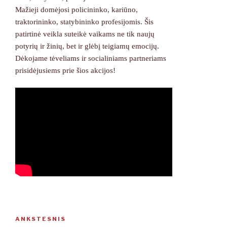
Mažieji domėjosi policininko, kariūno,
traktorininko, statybininko profesijomis. Šis
patirtinė veikla suteikė vaikams ne tik naujų
potyrių ir žinių, bet ir glėbį teigiamų emocijų.
Dėkojame tėveliams ir socialiniams partneriams
prisidėjusiems prie šios akcijos!
Navigacija
ANKSTESNIS
Ankstesnis