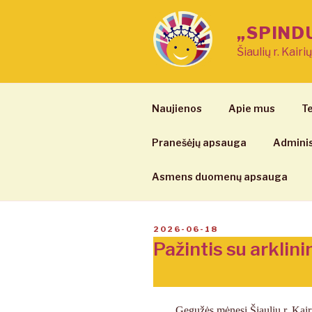
Eiti
prie
„SPIND
turinio
Šiaulių r. Kairi
Naujienos
Apie mus
Te
Pranešėjų apsauga
Adminis
Asmens duomenų apsauga
PASKELBTA
2026-06-18
Pažintis su arklin
Gegužės mėnesį Šiaulių r. Kairi