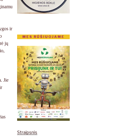
uginamu
ygos ir
o
MES RŪŠIUOJAME
rė jų
io,
. Jie
ir
ias
Straipsnis