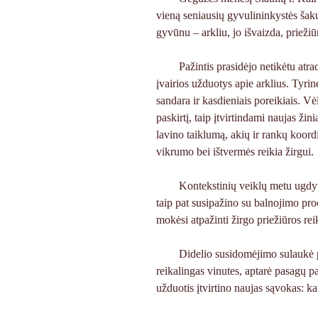
vieną seniausių gyvulininkystės šak
gyvūnu – arkliu, jo išvaizda, priežiū
Pažintis prasidėjo netikėtu atra
įvairios užduotys apie arklius. Tyr
sandara ir kasdieniais poreikiais. Vėl
paskirtį, taip įtvirtindami naujas ži
lavino taiklumą, akių ir rankų koordi
vikrumo bei ištvermės reikia žirgui.
Kontekstinių veiklų metu ugdyti
taip pat susipažino su balnojimo proc
mokėsi atpažinti žirgo priežiūros re
Didelio susidomėjimo sulaukė pa
reikalingas vinutes, aptarė pasagų pa
užduotis įtvirtino naujas sąvokas: ka