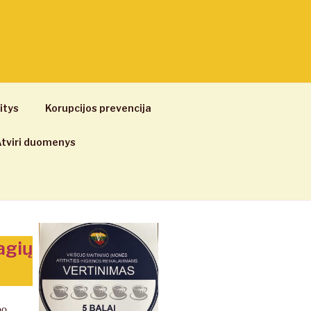
itys
Korupcijos prevencija
tviri duomenys
agių
po