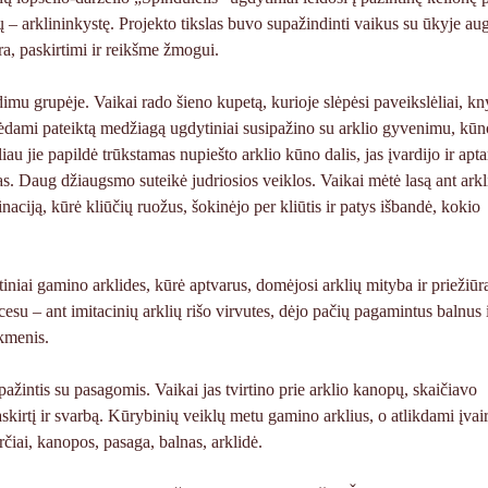
ų – arklininkystę. Projekto tikslas buvo supažindinti vaikus su ūkyje a
ra, paskirtimi ir reikšme žmogui.
dimu grupėje. Vaikai rado šieno kupetą, kurioje slėpėsi paveikslėliai, kn
inėdami pateiktą medžiagą ugdytiniai susipažino su arklio gyvenimu, kūn
iau jie papildė trūkstamas nupiešto arklio kūno dalis, jas įvardijo ir apta
nias. Daug džiaugsmo suteikė judriosios veiklos. Vaikai mėtė lasą ant arkl
naciją, kūrė kliūčių ruožus, šokinėjo per kliūtis ir patys išbandė, kokio
niai gamino arklides, kūrė aptvarus, domėjosi arklių mityba ir priežiūra
esu – ant imitacinių arklių rišo virvutes, dėjo pačių pagamintus balnus 
ikmenis.
žintis su pasagomis. Vaikai jas tvirtino prie arklio kanopų, skaičiavo
skirtį ir svarbą. Kūrybinių veiklų metu gamino arklius, o atlikdami įvair
rčiai, kanopos, pasaga, balnas, arklidė.