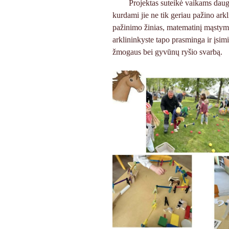
Projektas suteikė vaikams daug 
kurdami jie ne tik geriau pažino ark
pažinimo žinias, matematinį mąstymą
arklininkyste tapo prasminga ir įsimi
žmogaus bei gyvūnų ryšio svarbą.