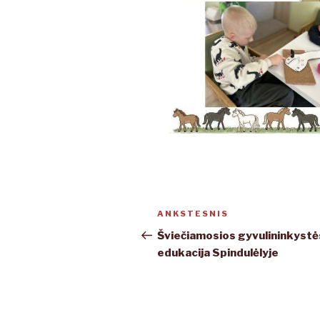
Navigacija
ANKSTESNIS
Ankstesnis
tarp
įrašas
Šviečiamosios gyvulininkyst
edukacija Spindulėlyje
įrašų