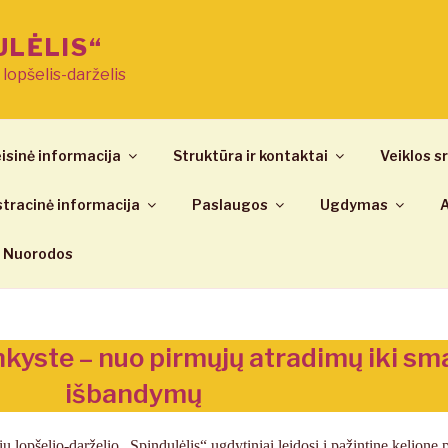
ULĖLIS“
ų lopšelis-darželis
isinė informacija
Struktūra ir kontaktai
Veiklos sr
tracinė informacija
Paslaugos
Ugdymas
A
Nuorodos
inkyste – nuo pirmųjų atradimų iki sm
išbandymų
ų lopšelio-darželio „Spindulėlis“ ugdytiniai leidosi į pažintinę kelionę 