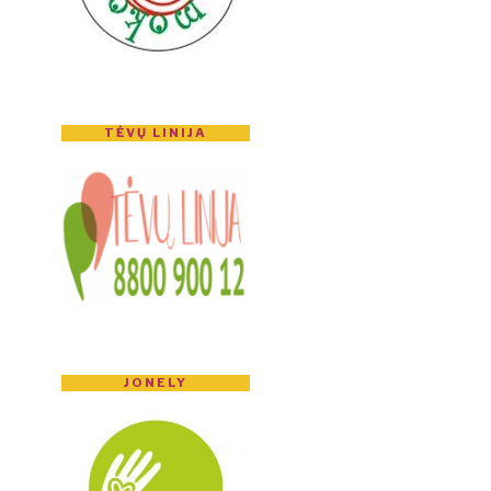
TĖVŲ LINIJA
JONELY