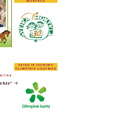
MOKYKLA
VAIKŲ IR JAUNIMO
OLIMPINIS UGDYMAS
KITAS
Kitas
įrašas
z bzz“