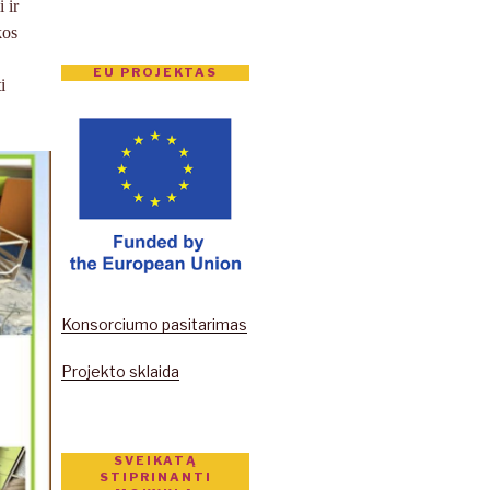
 ir
kos
EU PROJEKTAS
i
Konsorciumo pasitarimas
Projekto sklaida
SVEIKATĄ
STIPRINANTI