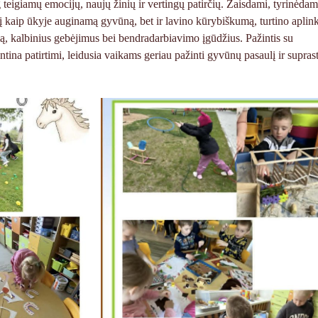
teigiamų emocijų, naujų žinių ir vertingų patirčių. Žaisdami, tyrinėdami
lį kaip ūkyje auginamą gyvūną, bet ir lavino kūrybiškumą, turtino aplin
, kalbinius gebėjimus bei bendradarbiavimo įgūdžius. Pažintis su
ntina patirtimi, leidusia vaikams geriau pažinti gyvūnų pasaulį ir suprast